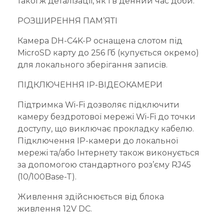
такої ж деталізації, як і в денний час доби.
РОЗШИРЕННЯ ПАМ’ЯТІ
Камера DH-C4K-P оснащена слотом під
MicroSD карту до 256 Гб (купується окремо)
для локального зберігання записів.
ПІДКЛЮЧЕННЯ IP-ВІДЕОКАМЕРИ
Підтримка Wi-Fi дозволяє підключити
камеру бездротової мережі Wi-Fi до точки
доступу, що виключає прокладку кабелю.
Підключення IP-камери до локальної
мережі та/або Інтернету також виконується
за допомогою стандартного роз’єму RJ45
(10/100Base-T).
Живлення здійснюється від блока
живлення 12V DC.