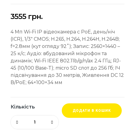
3555
грн.
4 Мп Wi-Fi IP відеокамера c PoE, день/ніч
(ICR), 1/3″ CMOS; H.265, H.264, H.264H, H.264B;
f=2.8мм (кут огляду 92˚); Запис: 2560×1440 –
25 к/с; Аудіо: вбудований мікрофон та
динамік; Wi-Fi IEEE 802.11b/g/n/ax 2.4 ГГц; RJ-
45 (10/100 Base-T); micro SD слот до 256 Гб; ІЧ
підсвічування до 30 метрів, Живлення DC 12
В/PoE; 64×100×34 мм
Кількість
ДОДАТИ В КОШИК