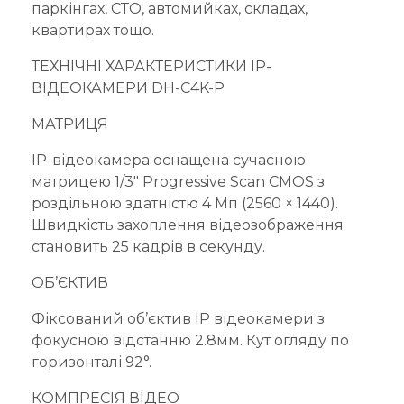
паркінгах, СТО, автомийках, складах,
квартирах тощо.
ТЕХНІЧНІ ХАРАКТЕРИСТИКИ IP-
ВІДЕОКАМЕРИ DH-C4K-P
МАТРИЦЯ
IP-відеокамера оснащена сучасною
матрицею 1/3″ Progressive Scan CMOS з
роздільною здатністю 4 Мп (2560 × 1440).
Швидкість захоплення відеозображення
становить 25 кадрів в секунду.
ОБ’ЄКТИВ
Фіксований об’єктив IP відеокамери з
фокусною відстанню 2.8мм. Кут огляду по
горизонталі 92°.
КОМПРЕСІЯ ВІДЕО