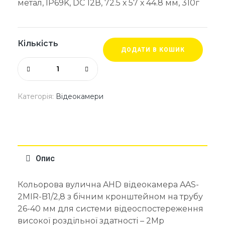
метал, IP69K, DC 12В, 72.5 х 57 х 44.8 мм, 310г
Кількість
ДОДАТИ В КОШИК
Категорія:
Відеокамери
Опис
Кольорова вулична AHD відеокамера AAS-
2MIR-B1/2,8 з бічним кронштейном на трубу
26-40 мм для системи відеоспостереження
високої роздільної здатності – 2Mp