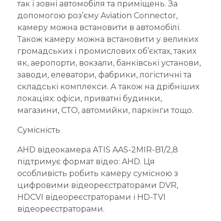
так і зовні автомобіля та приміщень. За
допомогою роз’єму Aviation Connector,
камеру можна встановити в автомобілі.
Також камеру можна встановити у великих
громадських і промислових об’єктах, таких
як, аеропорти, вокзали, банківські установи,
заводи, елеватори, фабрики, логістичні та
складські комплекси. А також на дрібніших
локаціях: офіси, приватні будинки,
магазини, СТО, автомийки, паркінги тощо.
Сумісність
AHD відеокамера ATIS AAS-2MIR-B1/2,8
підтримує формат відео: AHD. Ця
особливість робить камеру сумісною з
цифровими відеореєстраторами DVR,
HDCVI відеореєстраторами і HD-TVI
відеореєстраторами.