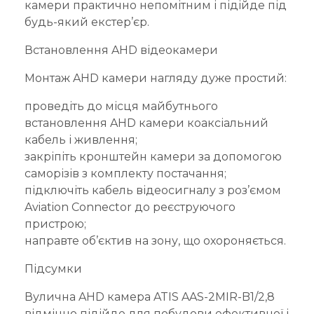
камери практично непомітним і підійде під
будь-який екстер’єр.
Встановлення AHD відеокамери
Монтаж AHD камери нагляду дуже простий:
проведіть до місця майбутнього
встановлення AHD камери коаксіальний
кабель і живлення;
закріпіть кронштейн камери за допомогою
саморізів з комплекту постачання;
підключіть кабель відеосигналу з роз’ємом
Aviation Connector до реєструючого
пристрою;
направте об’єктив на зону, що охороняється.
Підсумки
Вулична AHD камера ATIS AAS-2MIR-B1/2,8
відмінно підійде для побудови ефективної і