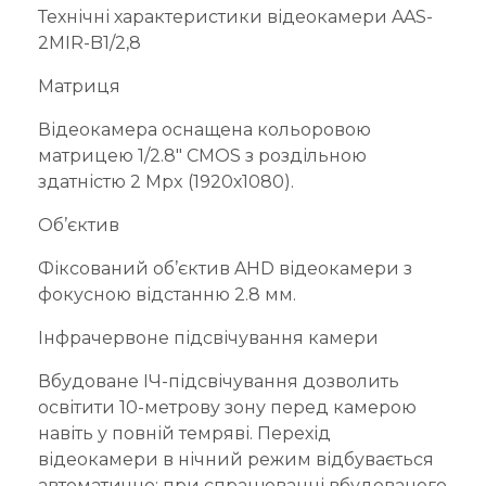
Технічні характеристики відеокамери AAS-
2MIR-B1/2,8
Матриця
Відеокамера оснащена кольоровою
матрицею 1/2.8″ CMOS з роздільною
здатністю 2 Mpx (1920х1080).
Об’єктив
Фіксований об’єктив AHD відеокамери з
фокусною відстанню 2.8 мм.
Інфрачервоне підсвічування камери
Вбудоване ІЧ-підсвічування дозволить
освітити 10-метрову зону перед камерою
навіть у повній темряві. Перехід
відеокамери в нічний режим відбувається
автоматично: при спрацюванні вбудованого