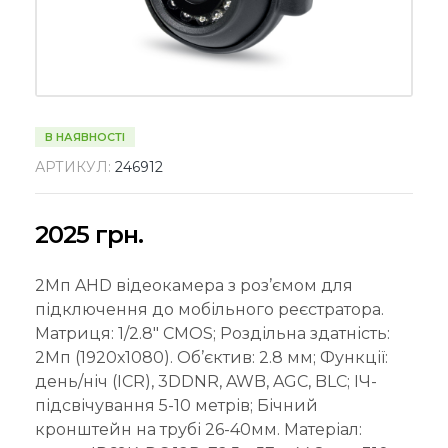
В НАЯВНОСТІ
АРТИКУЛ:
246912
2025
грн.
2Мп AHD відеокамера з роз’ємом для
підключення до мобільного реєстратора.
Матриця: 1/2.8″ CMOS; Роздільна здатність:
2Мп (1920х1080). Об’єктив: 2.8 мм; Функції:
день/ніч (ICR), 3DDNR, AWB, AGC, BLC; ІЧ-
підсвічування 5-10 метрів; Бічний
кронштейн на трубі 26-40мм. Матеріал: