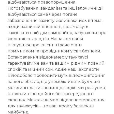
відбуваються правопорушення.
Пограбування, вандалізм та інші злочинні дії
відбуваються саме через погане
забезпечення захисту. Залишаючись вдома,
люди зазвичай впевнені, що зможуть
захистити свій дім самостійно, забуваючи про
жорстокість злодіїв. Наша компанія
піклується про клієнтів і хоче стати
помічником та провідником у світ безпеки.
Встановлення відеокамер у таунхаусі
гарантуватиме вам та вашим рідним повний
спокій та міцний сон. Адже наші експерти
цілодобово проводитимуть відеомоніторинг
вашого об’єкта, що унеможливить будь-які
можливі плани злочинців, адже ми реагуємо
на злочин ще до його безпосереднього
скоєння. Монтаж камер відеоспостереження
для таунхаусів – це ваш крок у безпечне
майбутнє.