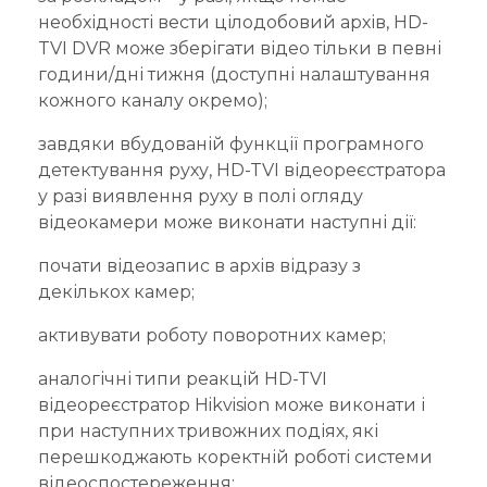
необхідності вести цілодобовий архів, HD-
TVI DVR може зберігати відео тільки в певні
години/дні тижня (доступні налаштування
кожного каналу окремо);
завдяки вбудованій функції програмного
детектування руху, HD-TVI відеореєстратора
у разі виявлення руху в полі огляду
відеокамери може виконати наступні дії:
почати відеозапис в архів відразу з
декількох камер;
активувати роботу поворотних камер;
аналогічні типи реакцій HD-TVI
відеореєстратор Hikvision може виконати і
при наступних тривожних подіях, які
перешкоджають коректній роботі системи
відеоспостереження: