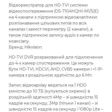
Відеореєстратор для HD-TVI системи
відеоспостереження iDS-7104HQHI-M1/S(E)
на 4 канали з підтримкою відеоаналітики:
розпізнавання цільових типів по всіх
каналах і захист периметру (2 канали), а
також підтримкою запису аудіо з камер по
коаксіалу.
Бренд: Hikvision.
HD-TVI DVR розрахований для підключення
до 4-х камер спостереження. Це можуть
бути HD-TVI, HDCVI, AHD, CVBS камери і +1 IP-
камера з роздільною здатністю до 6 Мп.
Запис відеоархіву ведеться на 1 HDD
ємністю до 10 ТБ (купуються окремо) в
роздільній здатності 4Mp – зі швидкістю 15
кадрів на секунду, 3Mp (тільки 1 канал) – зі
швидкістю 15 кадрів на секунду і 1080p Lite –