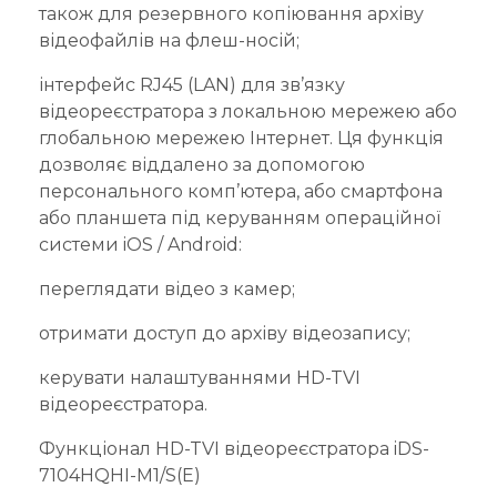
також для резервного копіювання архіву
відеофайлів на флеш-носій;
інтерфейс RJ45 (LAN) для зв’язку
відеореєстратора з локальною мережею або
глобальною мережею Інтернет. Ця функція
дозволяє віддалено за допомогою
персонального комп’ютера, або смартфона
або планшета під керуванням операційної
системи iOS / Android:
переглядати відео з камер;
отримати доступ до архіву відеозапису;
керувати налаштуваннями HD-TVI
відеореєстратора.
Функціонал HD-TVI відеореєстратора iDS-
7104HQHI-M1/S(E)