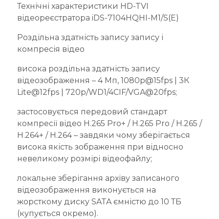
Технічні характеристики HD-TVI
відеореєстратора iDS-7104HQHI-M1/S(E)
Роздільна здатність запису запису і
компресія відео
висока роздільна здатність запису
відеозображення – 4 Мп, 1080p@15fps | 3К
Lite@12fps | 720p/WD1/4CIF/VGA@20fps;
застосовується передовий стандарт
компресії відео H.265 Pro+ / H.265 Pro / H.265 /
H.264+ / H.264 – завдяки чому зберігається
висока якість зображення при відносно
невеликому розмірі відеофайлу;
локальне зберігання архіву записаного
відеозображення виконується на
жорсткому диску SATA ємністю до 10 ТБ
(купується окремо).