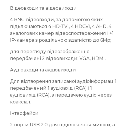
Відеовходи та відеовиходи
4 BNC-відеовходи, за допомогою яких
підключаються 4 HD-TVI, 4 HDCVI, 4 AHD, 4
аналогових камер відеоспостереження і +1
IP-камера з роздільною здатністю до 6Mp;
для перегляду відеозображення
передбачені 2 відеовиходи: VGA, HDMI.
Аудіовходи та аудіовиходи
Для відтворення записаної аудіоінформації
передбачений 1 аудіовхід (RCA) і 1
аудіовихід (RCA), з передачею аудіо через
коаксіал.
Інтерфейси
2 порти USB 2.0 для підключення мишки, а