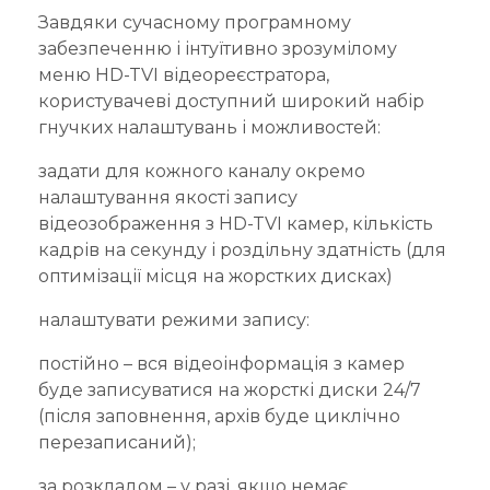
Завдяки сучасному програмному
забезпеченню і інтуїтивно зрозумілому
меню HD-TVI відеореєстратора,
користувачеві доступний широкий набір
гнучких налаштувань і можливостей:
задати для кожного каналу окремо
налаштування якості запису
відеозображення з HD-TVI камер, кількість
кадрів на секунду і роздільну здатність (для
оптимізації місця на жорстких дисках)
налаштувати режими запису:
постійно – вся відеоінформація з камер
буде записуватися на жорсткі диски 24/7
(після заповнення, архів буде циклічно
перезаписаний);
за розкладом – у разі, якщо немає