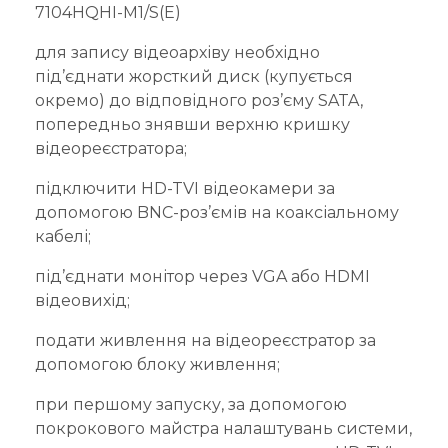
7104HQHI-M1/S(E)
для запису відеоархіву необхідно
під’єднати жорсткий диск (купується
окремо) до відповідного роз’єму SATA,
попередньо знявши верхню кришку
відеореєстратора;
підключити HD-TVI відеокамери за
допомогою BNC-роз’ємів на коаксіальному
кабелі;
під’єднати монітор через VGA або HDMI
відеовихід;
подати живлення на відеореєстратор за
допомогою блоку живлення;
при першому запуску, за допомогою
покрокового майстра налаштувань системи,