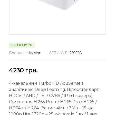
В НАЯВНОСТІ
Бренди:
Hikvision
АРТИКУЛ:
291528
4230
грн.
4-канальний Turbo HD AcuSense з
аналітикою Deep Learning. Відеостандарт:
HDCVI / AHD / TVI / CVBS / IP (+1 камера);
Cтиснення H.265 Pro + / H.265 Pro / H.265 /
H.264 + / H.264 ; Запис: 4Мп / 3Мп – 15 к/с,
1080p Lite / 720р – 25 к/с; Аудіо: 1 вх / 1 вих