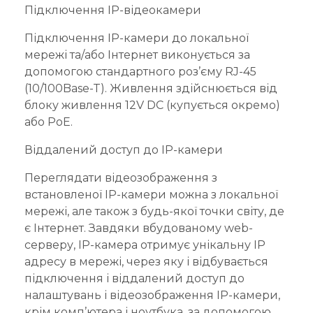
Підключення IP-відеокамери
Підключення IP-камери до локальної
мережі та/або Інтернет виконується за
допомогою стандартного роз’єму RJ-45
(10/100Base-T). Живлення здійснюється від
блоку живлення 12V DC (купується окремо)
або PoE.
Віддалений доступ до IP-камери
Переглядати відеозображення з
встановленої IP-камери можна з локальної
мережі, але також з будь-якої точки світу, де
є Інтернет. Завдяки вбудованому web-
серверу, IP-камера отримує унікальну IP
адресу в мережі, через яку і відбувається
підключення і віддалений доступ до
налаштувань і відеозображення IP-камери,
крім комп’ютера і ноутбука, за допомогою