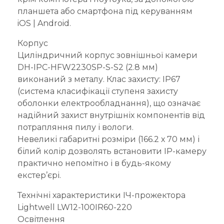
планшета або смартфона під керуванням
iOS | Android.
Корпус
Циліндричний корпус зовнішньої камери
DH-IPC-HFW2230SP-S-S2 (2.8 мм)
виконаний з металу. Клас захисту: IP67
(система класифікації ступеня захисту
оболонки електрообладнання), що означає
надійний захист внутрішніх компонентів від
потрапляння пилу і вологи.
Невеликі габаритні розміри (166.2 х 70 мм) і
білий колір дозволять встановити IP-камеру
практично непомітно і в будь-якому
екстер’єрі.
Технічні характеристики ІЧ-прожектора
Lightwell LW12-100IR60-220
Освітлення