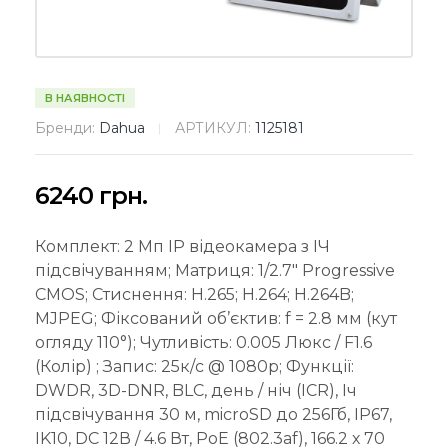
В НАЯВНОСТІ
Бренди:
Dahua
АРТИКУЛ:
1125181
6240
грн.
Комплект: 2 Mп IP відеокамера з ІЧ
підсвічуванням; Матриця: 1/2.7″ Progressive
CMOS; Стиснення: H.265; H.264; H.264B;
MJPEG; Фіксований об’єктив: f = 2.8 мм (кут
огляду 110°); Чутливість: 0.005 Люкс / F1.6
(Колір) ; Запис: 25к/с @ 1080p; Функції:
DWDR, 3D-DNR, BLC, день / ніч (ICR), Іч
підсвічування 30 м, microSD до 256Гб, IP67,
IK10, DC 12В / 4.6 Вт, PoE (802.3af), 166.2 х 70