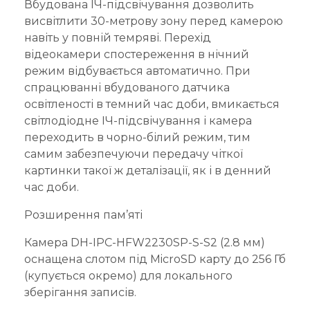
Вбудована ІЧ-підсвічування дозволить
висвітлити 30-метрову зону перед камерою
навіть у повній темряві. Перехід
відеокамери спостереження в нічний
режим відбувається автоматично. При
спрацюванні вбудованого датчика
освітленості в темний час доби, вмикається
світлодіодне ІЧ-підсвічування і камера
переходить в чорно-білий режим, тим
самим забезпечуючи передачу чіткої
картинки такої ж деталізації, як і в денний
час доби.
Розширення пам’яті
Камера DH-IPC-HFW2230SP-S-S2 (2.8 мм)
оснащена слотом під MicroSD карту до 256 Гб
(купується окремо) для локального
зберігання записів.