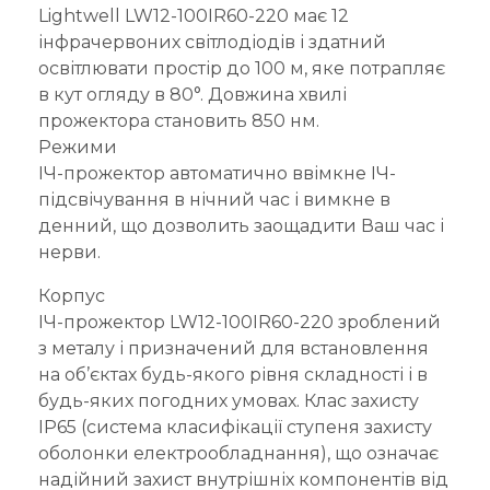
Lightwell LW12-100IR60-220 має 12
інфрачервоних світлодіодів і здатний
освітлювати простір до 100 м, яке потрапляє
в кут огляду в 80°. Довжина хвилі
прожектора становить 850 нм.
Режими
ІЧ-прожектор автоматично ввімкне ІЧ-
підсвічування в нічний час і вимкне в
денний, що дозволить заощадити Ваш час і
нерви.
Корпус
ІЧ-прожектор LW12-100IR60-220 зроблений
з металу і призначений для встановлення
на об’єктах будь-якого рівня складності і в
будь-яких погодних умовах. Клас захисту
IP65 (система класифікації ступеня захисту
оболонки електрообладнання), що означає
надійний захист внутрішніх компонентів від