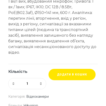
1 вх/1 вих, вбудований мікрофон; Тривога: 1
вх / 1вих; IP67, IK10; DC 12В / 8.5Вт,
PoE(802.3af), Ø150×141 мм, 600 г. Аналітика:
перетин лінії, вторгнення, вхід у регіон,
вихід з регіону, сигналізації за вказаними
типами цілей (людина та транспортний
засіб), виявлення залишеного без нагляду
багажу, виявлення видалення об’єкта,
сигналізація несанкціонованого доступу до
відео.
Кількість
ДОДАТИ В КОШИК
Категорія:
Відеокамери
Бренди:
Hikvision