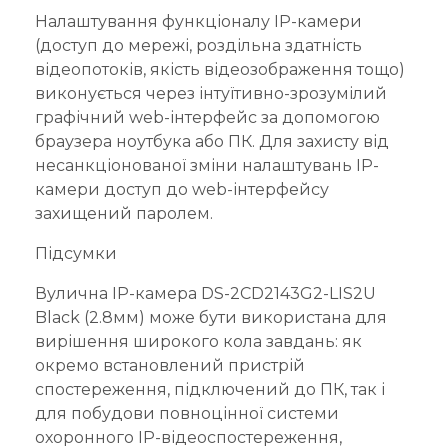
Налаштування функціоналу IP-камери
(доступ до мережі, роздільна здатність
відеопотоків, якість відеозображення тощо)
виконується через інтуїтивно-зрозумілий
графічний web-інтерфейс за допомогою
браузера ноутбука або ПК. Для захисту від
несанкціонованої зміни налаштувань IP-
камери доступ до web-інтерфейсу
захищений паролем.
Підсумки
Вулична IP-камера DS-2CD2143G2-LIS2U
Black (2.8мм) може бути використана для
вирішення широкого кола завдань: як
окремо встановлений пристрій
спостереження, підключений до ПК, так і
для побудови повноцінної системи
охоронного IP-відеоспостереження,