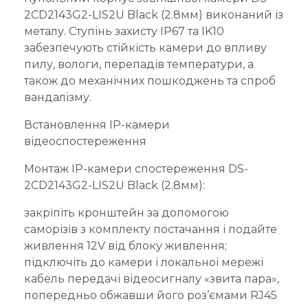
2CD2143G2-LIS2U Black (2.8мм) виконаний із
металу. Ступінь захисту IP67 та IK10
забезпечують стійкість камери до впливу
пилу, вологи, перепадів температури, а
також до механічних пошкоджень та спроб
вандалізму.
Встановлення IP-камери
відеоспостереження
Монтаж IP-камери спостереження DS-
2CD2143G2-LIS2U Black (2.8мм):
закріпіть кронштейн за допомогою
саморізів з комплекту постачання і подайте
живлення 12V від блоку живлення;
підключіть до камери і локальної мережі
кабель передачі відеосигналу «звита пара»,
попередньо обжавши його роз’ємами RJ45