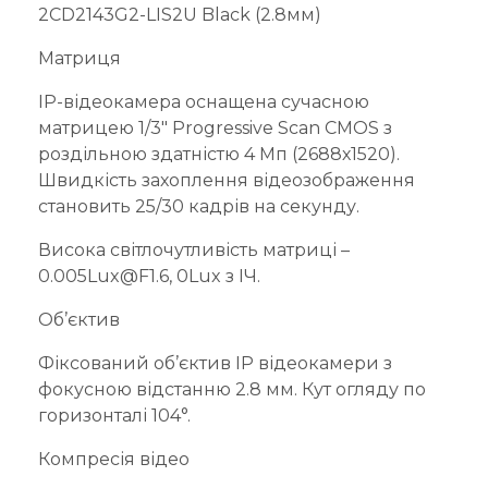
2CD2143G2-LIS2U Black (2.8мм)
Матриця
IP-відеокамера оснащена сучасною
матрицею 1/3″ Progressive Scan CMOS з
роздільною здатністю 4 Мп (2688х1520).
Швидкість захоплення відеозображення
становить 25/30 кадрів на секунду.
Висока світлочутливість матриці –
0.005Lux@F1.6, 0Lux з ІЧ.
Об’єктив
Фіксований об’єктив IP відеокамери з
фокусною відстанню 2.8 мм. Кут огляду по
горизонталі 104°.
Компресія відео