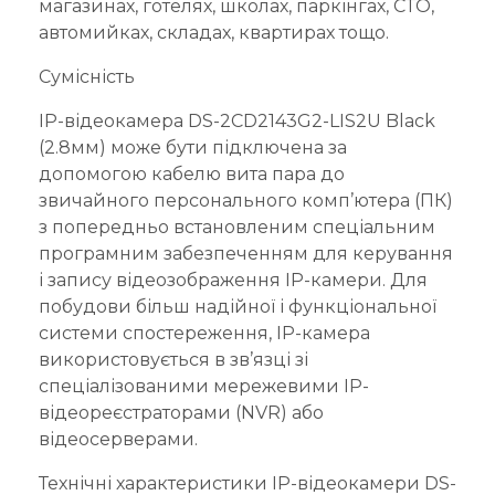
магазинах, готелях, школах, паркінгах, СТО,
автомийках, складах, квартирах тощо.
Сумісність
IP-відеокамера DS-2CD2143G2-LIS2U Black
(2.8мм) може бути підключена за
допомогою кабелю вита пара до
звичайного персонального комп’ютера (ПК)
з попередньо встановленим спеціальним
програмним забезпеченням для керування
і запису відеозображення IP-камери. Для
побудови більш надійної і функціональної
системи спостереження, IP-камера
використовується в зв’язці зі
спеціалізованими мережевими IP-
відеореєстраторами (NVR) або
відеосерверами.
Технічні характеристики IP-відеокамери DS-