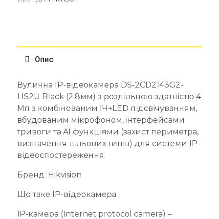
Опис
Вулична IP-відеокамера DS-2CD2143G2-
LIS2U Black (2.8мм) з роздільною здатністю 4
Мп з комбінованим ІЧ+LED підсвічуванням,
вбудованим мікрофоном, інтерфейсами
тривоги та AI функціями (захист периметра,
визначення цільових типів) для системи IP-
відеоспостереження.
Бренд: Hikvision
Що таке IP-відеокамера
IP-камера (Internet protocol camera) –