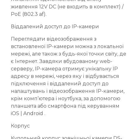
живлення 12V DC (не входить в комплект) /
PoE (802.3 af).
Віддалений доступ до IP-камери
Переглядати відеозображення з
встановленої IP-камери можна з локальної
мережі, але також з будь-якої точки світу, де
є Інтернет. Завдяки вбудованому web-
серверу, IP-камера отримує унікальну IP
адресу в мережі, через яку і відбувається
підключення і віддалений доступ до
налаштувань і відеозображення IP-камери,
крім комп’ютера і ноутбука, за допомогою
планшета або смартфона під керуванням
iOS | Android .
Корпус
Купольний корпус зовнішньої камери DS-