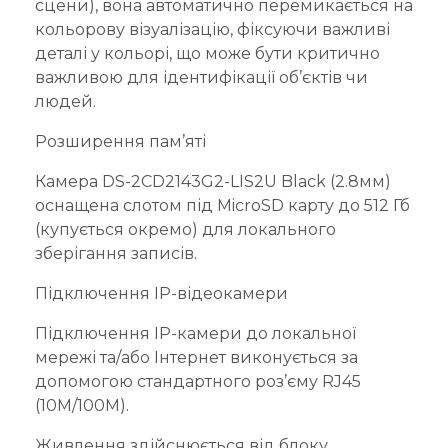
сцени), вона автоматично перемикається на
кольорову візуалізацію, фіксуючи важливі
деталі у кольорі, що може бути критично
важливою для ідентифікації об’єктів чи
людей.
Розширення пам’яті
Камера DS-2CD2143G2-LIS2U Black (2.8мм)
оснащена слотом під MicroSD карту до 512 Гб
(купується окремо) для локального
зберігання записів.
Підключення IP-відеокамери
Підключення IP-камери до локальної
мережі та/або Інтернет виконується за
допомогою стандартного роз’єму RJ45
(10M/100M).
Живлення здійснюється від блоку