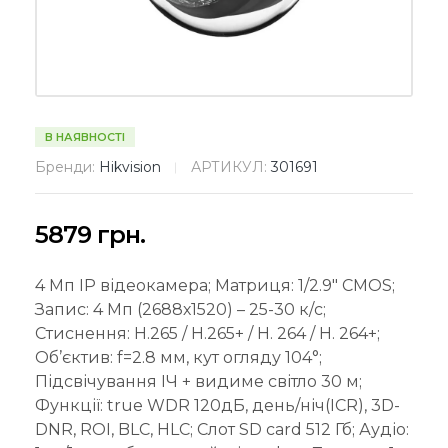
В НАЯВНОСТІ
Бренди:
Hikvision
АРТИКУЛ:
301691
5879
грн.
4 Мп IP відеокамера; Матриця: 1/2.9″ CMOS;
Запис: 4 Мп (2688х1520) – 25-30 к/с;
Стиснення: H.265 / Н.265+ / H. 264 / H. 264+;
Об’єктив: f=2.8 мм, кут огляду 104°;
Підсвічування ІЧ + видиме світло 30 м;
Функції: true WDR 120дБ, день/ніч(ICR), 3D-
DNR, ROI, BLC, HLC; Слот SD card 512 Гб; Аудіо: