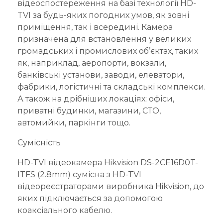
відеоспостереження на базі технології HD-
TVI за будь-яких погодних умов, як зовні
приміщення, так і всередині. Камера
призначена для встановлення у великих
громадських і промислових об’єктах, таких
як, наприклад, аеропорти, вокзали,
банківські установи, заводи, елеватори,
фабрики, логістичні та складські комплекси.
А також на дрібніших локаціях: офіси,
приватні будинки, магазини, СТО,
автомийки, паркінги тощо.
Сумісність
HD-TVI відеокамера Hikvision DS-2CE16D0T-
ITFS (2.8mm) сумісна з HD-TVI
відеореєстраторами виробника Hikvision, до
яких підключається за допомогою
коаксіального кабелю.