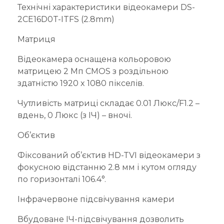
Технічні характеристики відеокамери DS-
2CE16D0T-ITFS (2.8mm)
Матриця
Відеокамера оснащена кольоровою
матрицею 2 Мп CMOS з роздільною
здатністю 1920 x 1080 пікселів.
Чутливість матриці складає 0.01 Люкс/F1.2 –
вдень, 0 Люкс (з ІЧ) – вночі.
Об’єктив
Фіксований об’єктив HD-TVI відеокамери з
фокусною відстанню 2.8 мм і кутом огляду
по горизонталі 106.4°.
Інфрачервоне підсвічування камери
Вбудоване ІЧ-підсвічування дозволить