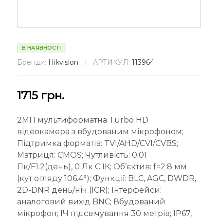
В НАЯВНОСТІ
Бренди:
Hikvision
АРТИКУЛ:
113964
1715
грн.
2МП мультиформатна Turbo HD
відеокамера з вбудованим мікрофоном;
Підтримка форматів: TVI/AHD/CVI/CVBS;
Матриця: CMOS; Чутливість: 0.01
Лк/F1.2(день), 0 Лк C ІК; Об’єктив: f=2.8 мм
(кут огляду 106.4°); Функції: BLC, AGC, DWDR,
2D-DNR день/ніч (ICR); Інтерфейси:
аналоговий вихід BNC; Вбудований
мікрофон; ІЧ підсвічування 30 метрів; IP67,