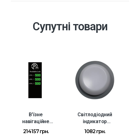
Супутні товари
В'їзне
Світлодіодний
навігаційне
індикатор
табло WT-EGD3
паркувального
214157
грн.
1082
грн.
на 3 рівні
місця WT-PL