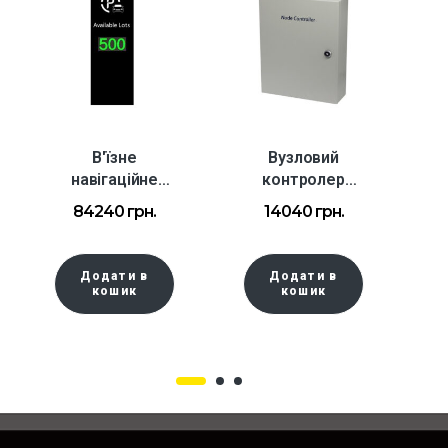
В'їзне
Вузловий
навігаційне
контролер
табло WT-EGD1
ультразвукови
т
84240
грн.
14040
грн.
на 1 рівень
й паркувальної
системи WT-
UNC
Додати в
Додати в
кошик
кошик