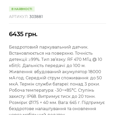
В НАЯВНОСТІ
АРТИКУЛ:
303881
6435
грн.
Бездротовий паркувальний датчик.
Встановлюється на поверхню. Точність
детекції: ≥99%. Тип зв’язку: RF 470 МГц @ 10
кбіт/с. Дальність передачі: до 100 м.
Живлення: вбудований акумулятор 18000
мА·год. Середній струм споживання: до 50
мкА. Термін служби батареї: понад 3 роки.
Робоча температура: -30~+85°C. Ступінь
захисту: IP68. Витримує тиск до 20 тонн.
Розміри: Ø175 × 40 мм. Вага: 645 г. Підтримує
бездротове налаштування та оновлення
через мобільний додаток.