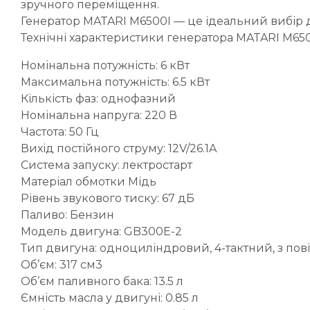
зручного переміщення.
Генератор MATARI M6500I — це ідеальний вибір для
Технічні характеристики генератора MATARI M65
Номінальна потужність: 6 кВт
Максимальна потужність: 6.5 кВт
Кількість фаз: однофазний
Номінальна напруга: 220 В
Частота: 50 Гц
Вихід постійного струму: 12V/26.1A
Система запуску: лектростарт
Матеріал обмотки Мідь
Рівень звукового тиску: 67 дБ
Паливо: Бензин
Модель двигуна: GB300E-2
Тип двигуна: одноциліндровий, 4-тактний, з по
Об’єм: 317 см3
Об’єм паливного бака: 13.5 л
Ємність масла у двигуні: 0.85 л