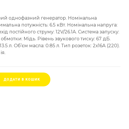
ий однофазний генератор. Номінальна
симальна потужність: 6.5 кВт. Номінальна напруга:
Вихід постійного струму: 12V/26.1A. Система запуску:
 обмотки: Мідь. Рівень звукового тиску: 67 дБ.
.5 л. Об’єм масла: 0.85 л. Тип розеток: 2х16А (220).
ія.
ДОДАТИ В КОШИК