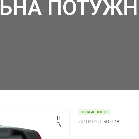
НА ПОТУЖНІС
В НАЯВНОСТІ
АРТИКУЛ:
302178
🔍