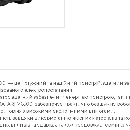
I — це потужний та надійний пристрій, здатний заб
ізованого електропостачання.
атор здатний забезпечити енергією пристрою, такі я
р MATARI M6500I забезпечує практично безшумну робо
ериторіях з високими екологічними вимогами.
чність завдяки використанню якісних матеріалів та к
ішніх впливів та ударів, а також продовжує термін с