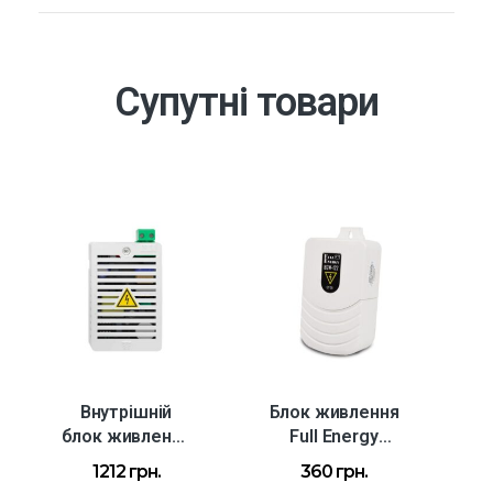
Супутні товари
Внутрішній
Блок живлення
Б
блок живлення
Full Energy
Б
PSU25-15
BGW-122 12 В /
1212
грн.
360
грн.
2 А