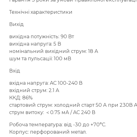
Технічні характеристики
Вихід
вихідна потужність: 90 Вт
вихідна напруга: 5 В
номінальний вихідний струм: 18 А
шум та пульсації: 100 мВ
Вхід
вхідна напруга: AC 100-240 В
вхідний струм: 2.1 A
ККД: 86%
стартовий струм: холодний старт 50 А при 230В AC
струм витоку: ＜0.75 мА / AC 240 В
Робоча температура: від -30 до +70°C.
Корпус: перфорований метал.