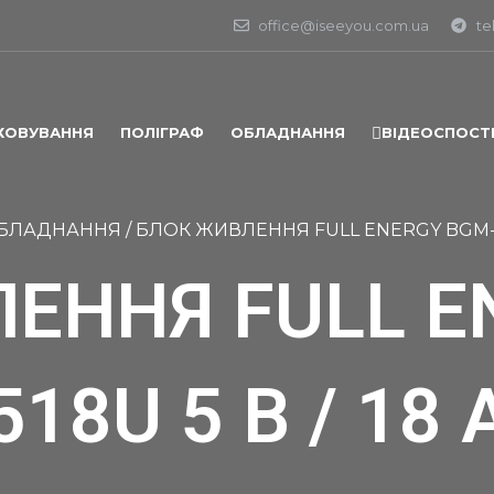
office@iseeyou.com.ua
te
ХОВУВАННЯ
ПОЛІГРАФ
ОБЛАДНАННЯ
ВІДЕОСПОСТ
БЛАДНАННЯ
/
БЛОК ЖИВЛЕННЯ FULL ENERGY BGM-518
ЕННЯ FULL E
518U 5 В / 18 