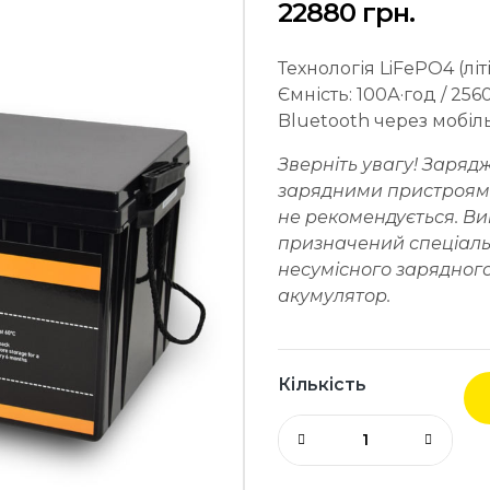
22880
грн.
Технологія LiFePO4 (літ
Ємність: 100А·год / 25
Bluetooth через мобіл
Зверніть увагу! Заря
зарядними пристроями,
не рекомендується. Ви
призначений спеціаль
несумісного зарядног
акумулятор.
Кількість