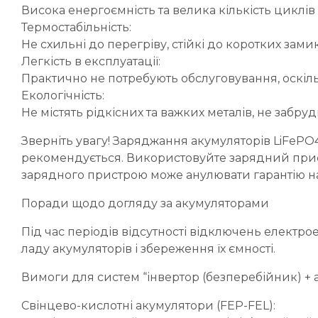
Висока енергоємність та велика кількість циклі
Термостабільність:
Не схильні до перегріву, стійкі до коротких зами
Легкість в експлуатації:
Практично не потребують обслуговування, оскіль
Екологічність:
Не містять рідкісних та важких металів, не забру
Зверніть увагу! Заряджання акумуляторів LiFeP
рекомендується. Використовуйте зарядний прис
зарядного пристрою може анулювати гарантію на
Поради щодо догляду за акумуляторами
Під час періодів відсутності відключень електр
ладу акумуляторів і збереження їх ємності.
Вимоги для систем “інвертор (безперебійник) + 
Свінцево-кислотні акумулятори (FEP-FEL):