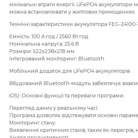
мінімальні втрати енергії. LiFePO4 акумулятори н
можна встановлювати у житлових приміщеннях.
Технічні характеристики акумулятора FEG-24100-
Ємність: 100 А·год / 2560 Вт·год
Номінальна напруга: 25.6 В
Розміри: 522x238x218 мм
Інтегрований моніторинг: Bluetooth
Мобільний додаток для LiFePO4 акумуляторів
Вбудований Bluetooth-модуль забезпечує взаємо
iOS). Основні функції та переваги програми:
Перегляд даних у реальному часі:
Програма дозволяє відстежувати основні параметр
Моніторинг стану:
Виявлення критичних станів, таких як перегрів, 
Аналіз продуктивності: