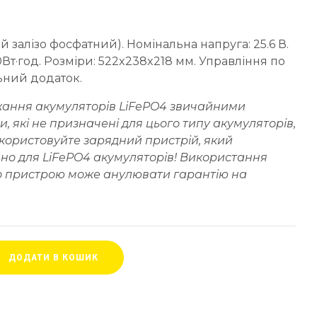
ій залізо фосфатний). Номінальна напруга: 25.6 В.
60Вт·год. Розміри: 522x238x218 мм. Управління по
ьний додаток.
джання акумуляторів LiFePO4 звичайними
 які не призначені для цього типу акумуляторів,
користовуйте зарядний пристрій, який
но для LiFePO4 акумуляторів! Використання
о пристрою може анулювати гарантію на
ДОДАТИ В КОШИК