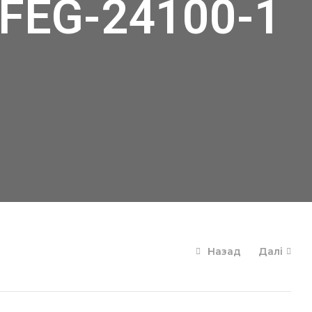
FEG-24100-1
Назад
Далі
11440
34760
грн.
грн.