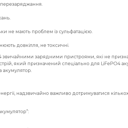
в перезаряджання.
кань.
ки не мають проблем із сульфатацією.
днюють довкілля, не токсичні.
O4 звичайними зарядними пристроями, які не признач
трій, який призначений спеціально для LiFePO4 ак
 акумулятор.
оенергії, надзвичайно важливо дотримуватися кілько
акумулятор”: