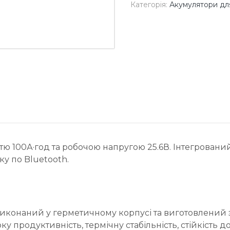
Категорія:
Акумулятори д
тю 100А·год та робочою напругою 25.6В. Інтегрован
ку по Bluetooth.
иконаний у герметичному корпусі та виготовлений за
ку продуктивність, термічну стабільність, стійкість