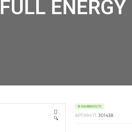
FULL ENERGY 
В НАЯВНОСТІ
АРТИКУЛ:
301438
🔍