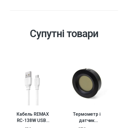
Супутні товари
Кабель REMAX
Термометр і
К
RC-138W USB -
датчик
R
micro USB, 2.4 А
вологості
T