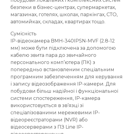
побудови локальних і комплексних систем
безпеки в бізнес-центрах, супермаркетах,
магазинах, готелях, школах, паркінгах, СТО,
автомийках, складах, квартирах тощо.
Сумісність
IP-відеокамера BMH-340IPSN-MVF (2.8-12
мм) може бути підключена за допомогою
кабелю звита пара до звичайного
персонального комп’ютера (ПК) з
попередньо встановленим спеціальним
програмним забезпеченням для керування
і запису відеозображення IP-камери. Для
побудови більш надійної і функціональної
системи спостереження, IP-камера
використовується в зв’язці зі
спеціалізованими мережевими IP-
відеореєстраторами (NVR) або
відеосерверами з ПЗ Line IP-