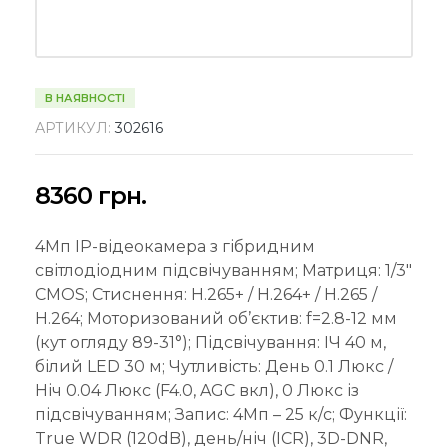
В НАЯВНОСТІ
АРТИКУЛ:
302616
8360
грн.
4Mп IP-відеокамера з гібридним
світлодіодним підсвічуванням; Матриця: 1/3″
CMOS; Стиснення: H.265+ / H.264+ / H.265 /
H.264; Моторизований об’єктив: f=2.8-12 мм
(кут огляду 89-31°); Підсвічування: ІЧ 40 м,
білий LED 30 м; Чутливість: День 0.1 Люкс /
Ніч 0.04 Люкс (F4.0, AGC вкл), 0 Люкс із
підсвічуванням; Запис: 4Мп – 25 к/с; Функції:
True WDR (120dB), день/ніч (ICR), 3D-DNR,