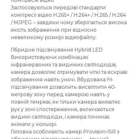
Компресія відео
Застосовуються передові стандарти
компресії відео H.265+ / H.264+ / H.265 / H.264
/ MJPEG – завдяки чому зберігається висока
якість зображення при відносно
невеликому розмірі відеофайлу.
Гібридне підсвічування Hybrid LED
Використовуючи комбінацію
інфрачервоних та видимих світлодіодів,
камера дозволяє отримувати чіткі та яскраві
зображення навіть уночі. Вбудована ІЧ-
підсвічування дозволить висвітлити 40-
метрову зону перед камерою навіть у
повній темряві, як тільки камера виявляє
рух у зоні спостереження, включаються
видимі світлодіоди, і камера починає
знімати у кольорі.
Головна особливість камер Provision-ISR з