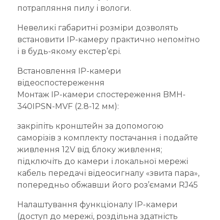
потрапляння пилу і вологи.
Невеликі габаритні розміри дозволять
встановити IP-камеру практично непомітно
і в будь-якому екстер’єрі.
Встановлення IP-камери
відеоспостереження
Монтаж IP-камери спостереження BMH-
340IPSN-MVF (2.8-12 мм):
закріпіть кронштейн за допомогою
саморізів з комплекту постачання і подайте
живлення 12V від блоку живлення;
підключіть до камери і локальної мережі
кабель передачі відеосигналу «звита пара»,
попередньо обжавши його роз’ємами RJ45
Налаштування функціоналу IP-камери
(доступ до мережі, роздільна здатність