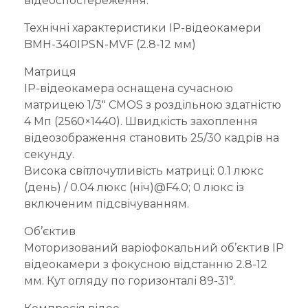
відеоспостереження.
Технічні характеристики IP-відеокамери
BMH-340IPSN-MVF (2.8-12 мм)
Матриця
IP-відеокамера оснащена сучасною
матрицею 1/3″ CMOS з роздільною здатністю
4 Mп (2560×1440). Швидкість захоплення
відеозображення становить 25/30 кадрів на
секунду.
Висока світлочутливість матриці: 0.1 люкс
(день) / 0.04 люкс (ніч)@F4.0; 0 люкс із
включеним підсвічуванням.
Об’єктив
Моторизований варіофокальний об’єктив IP
відеокамери з фокусною відстанню 2.8-12
мм. Кут огляду по горизонталі 89-31°.