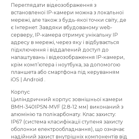
Переглядати відеозображення з
встановленої IP-камери можна з локальної
мережі, але також з будь-якої точки світу, де
є Інтернет. Завдяки вбудованому web-
серверу, IP-камера отримує унікальну IP
адресу в мережі, через яку і відбувається
підключення і віддалений доступ до
налаштувань і відеозображення IP-камери,
крім комп’ютера і ноутбука, за допомогою
планшета або смартфона під керуванням
iOS | Android .
Корпус
Циліндричний корпус зовнішньої камери
BMH-340IPSN-MVF (2.8-12 мм) виконаний з
алюмінію та полікарбонату. Клас захисту:
IP67 (система класифікації ступеня захисту
оболонки електрообладнання), що означає
надійний захист внутрішніх компонентів від