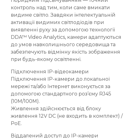
гібридним підсвічуванням — точний
контроль над тим, коли саме вмикати
видиме світло. Завдяки інтелектуальній
активації видимих світлодіодів при
виявленні руху за допомогою технології
DDA™ Video Analytics, камери адаптуються
до умов навколишнього середовища та
забезпечують відмінну якість зображення
при будь-якому освітленні.
Підключення IP-відеокамери
Підключення IP-камери до локальної
мережі та/або Інтернет виконується за
допомогою стандартного роз’єму RJ45
(10M/100M).
Живлення здійснюється від блоку
живлення 12V DC (не входить в комплект) /
PoE.
Віддалений доступ до IP-камери