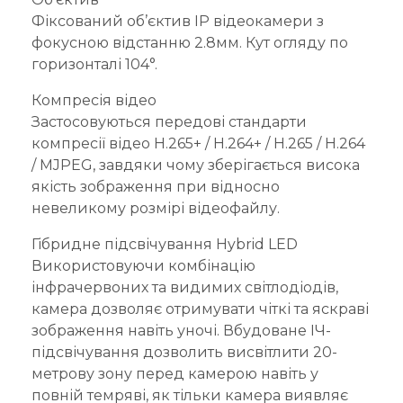
Фіксований об’єктив IP відеокамери з
фокусною відстанню 2.8мм. Кут огляду по
горизонталі 104°.
Компресія відео
Застосовуються передові стандарти
компресії відео H.265+ / H.264+ / H.265 / H.264
/ MJPEG, завдяки чому зберігається висока
якість зображення при відносно
невеликому розмірі відеофайлу.
Гібридне підсвічування Hybrid LED
Використовуючи комбінацію
інфрачервоних та видимих світлодіодів,
камера дозволяє отримувати чіткі та яскраві
зображення навіть уночі. Вбудоване ІЧ-
підсвічування дозволить висвітлити 20-
метрову зону перед камерою навіть у
повній темряві, як тільки камера виявляє