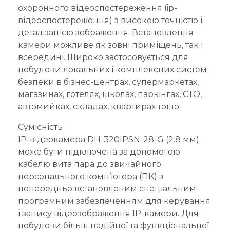
охоронного відеоспостереження (ip-
відеоспостереження) з високою точністю і
деталізацією зображення. Встановлення
камери можливе як зовні приміщень, так і
всередині. Широко застосовується для
побудови локальних і комплексних систем
безпеки в бізнес-центрах, супермаркетах,
магазинах, готелях, школах, паркінгах, СТО,
автомийках, складах, квартирах тощо.
Сумісність
IP-відеокамера DH-320IPSN-28-G (2.8 мм)
може бути підключена за допомогою
кабелю вита пара до звичайного
персонального комп’ютера (ПК) з
попередньо встановленим спеціальним
програмним забезпеченням для керування
і запису відеозображення IP-камери. Для
побудови більш надійної та функціональної