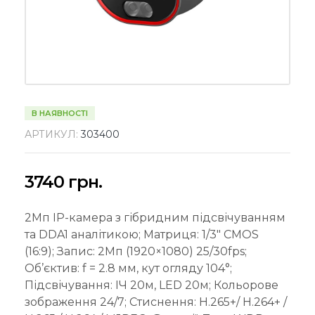
В НАЯВНОСТІ
АРТИКУЛ:
303400
3740
грн.
2Мп IP-камера з гібридним підсвічуванням
та DDA1 аналітикою; Матриця: 1/3″ CMOS
(16:9); Запис: 2Мп (1920×1080) 25/30fps;
Об’єктив: f = 2.8 мм, кут огляду 104°;
Підсвічування: ІЧ 20м, LED 20м; Кольорове
зображення 24/7; Стиснення: H.265+/ H.264+ /