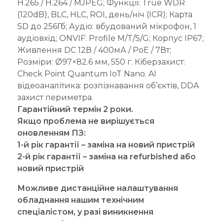
H.265 / H.264 / MJPEG; Функції: True WDR
(120dB), BLC, HLC, ROI, день/ніч (ICR); Карта
SD до 256Гб; Аудіо: вбудований мікрофон, 1
аудіовхід; ONVIF: Profile M/T/S/G; Корпус IP67;
Живлення DC 12В / 400мА / PoE / 7Вт;
Розміри: Ø97×82.6 мм, 550 г. Кіберзахист:
Check Point Quantum IoT Nano. AI
відеоаналітика: розпізнавання об’єктів, DDA
захист периметра.
Гарантійний термін 2 роки.
Якщо проблема не вирішується
оновленням ПЗ:
1-й рік гарантії – заміна на новий пристрій
2-й рік гарантії – заміна на refurbished або
новий пристрій
Можливе дистанційне налаштування
обладнання нашим технічним
спеціалістом, у разі виникнення