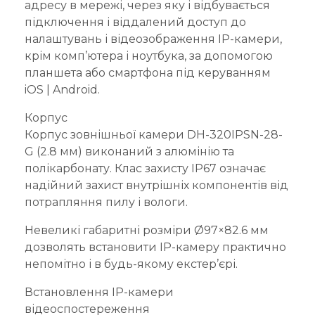
адресу в мережі, через яку і відбувається
підключення і віддалений доступ до
налаштувань і відеозображення IP-камери,
крім комп’ютера і ноутбука, за допомогою
планшета або смартфона під керуванням
iOS | Android.
Корпус
Корпус зовнішньої камери DH-320IPSN-28-
G (2.8 мм) виконаний з алюмінію та
полікарбонату. Клас захисту IP67 означає
надійний захист внутрішніх компонентів від
потрапляння пилу і вологи.
Невеликі габаритні розміри Ø97×82.6 мм
дозволять встановити IP-камеру практично
непомітно і в будь-якому екстер’єрі.
Встановлення IP-камери
відеоспостереження