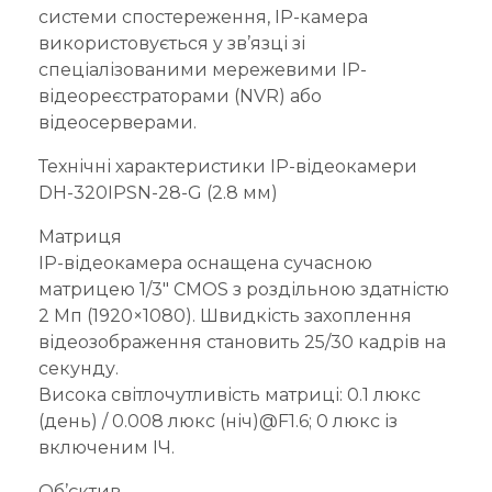
системи спостереження, IP-камера
використовується у зв’язці зі
спеціалізованими мережевими IP-
відеореєстраторами (NVR) або
відеосерверами.
Технічні характеристики IP-відеокамери
DH-320IPSN-28-G (2.8 мм)
Матриця
IP-відеокамера оснащена сучасною
матрицею 1/3″ CMOS з роздільною здатністю
2 Мп (1920×1080). Швидкість захоплення
відеозображення становить 25/30 кадрів на
секунду.
Висока світлочутливість матриці: 0.1 люкс
(день) / 0.008 люкс (ніч)@F1.6; 0 люкс із
включеним ІЧ.
Об’єктив