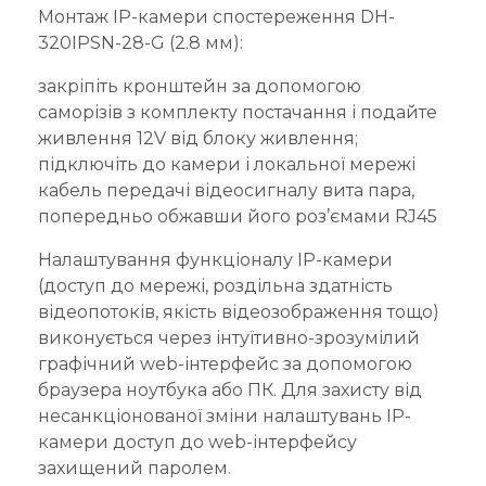
Монтаж IP-камери спостереження DH-
320IPSN-28-G (2.8 мм):
закріпіть кронштейн за допомогою
саморізів з комплекту постачання і подайте
живлення 12V від блоку живлення;
підключіть до камери і локальної мережі
кабель передачі відеосигналу вита пара,
попередньо обжавши його роз’ємами RJ45
Налаштування функціоналу IP-камери
(доступ до мережі, роздільна здатність
відеопотоків, якість відеозображення тощо)
виконується через інтуїтивно-зрозумілий
графічний web-інтерфейс за допомогою
браузера ноутбука або ПК. Для захисту від
несанкціонованої зміни налаштувань IP-
камери доступ до web-інтерфейсу
захищений паролем.