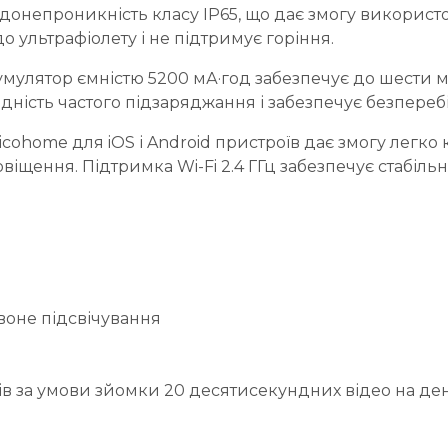
одонепроникність класу IP65, що дає змогу використ
до ультрафіолету і не підтримує горіння.
мулятор ємністю 5200 мА·год забезпечує до шести м
ідність частого підзаряджання і забезпечує безпере
cohome для iOS і Android пристроїв дає змогу легко
овіщення. Підтримка Wi-Fi 2.4 ГГц забезпечує стабіл
рвоне підсвічування
ів за умови зйомки 20 десятисекундних відео на де