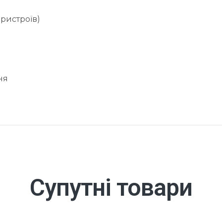
пристроїв)
ня
Супутні товари