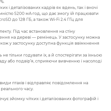
5%.
х і деталізованих кадрів як вдень, так і вночі
ністю 5200 мА·год, що дає змогу їй працювати
SD до 128 ГБ, а також Wi-Fi 2.4 ГГц для
кту. Під час встановлення на стіну
лення на дереві — ремінець. У застосунку можна
акож у застосунку доступна функція ввімкнення
е тільки годувати їх, а й спостерігати за їхньою
аду або подвір’я, сприяючи вивченню і насолоді
види птахів і відправляє повідомлення на
 реального часу.
чує зйомку чітких і деталізованих фотографій і