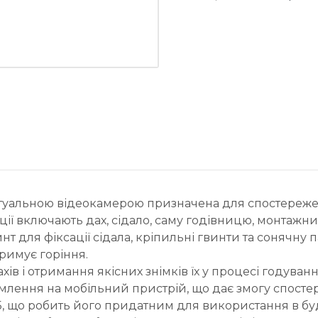
лектуальною відеокамерою призначена для спостережен
кції включають дах, сідало, саму годівницю, монтаж
нт для фіксації сідала, кріпильні гвинти та сонячну
тримує горіння.
в і отримання якісних знімків їх у процесі годуван
домлення на мобільний пристрій, що дає змогу спост
5, що робить його придатним для використання в бу