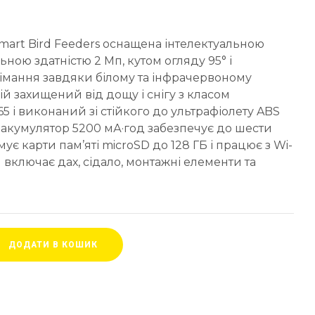
Smart Bird Feeders оснащена інтелектуальною
ною здатністю 2 Мп, кутом огляду 95° і
імання завдяки білому та інфрачервоному
ій захищений від дощу і снігу з класом
5 і виконаний зі стійкого до ультрафіолету ABS
акумулятор 5200 мА·год забезпечує до шести
мує карти пам’яті microSD до 128 ГБ і працює з Wi-
ія включає дах, сідало, монтажні елементи та
ДОДАТИ В КОШИК