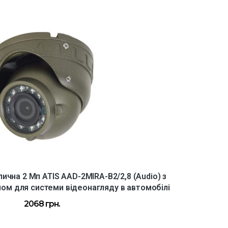
ична 2 Мп ATIS AAD-2MIRA-B2/2,8 (Audio) з
A
ом для системи відеонагляду в автомобілі
2068
грн.