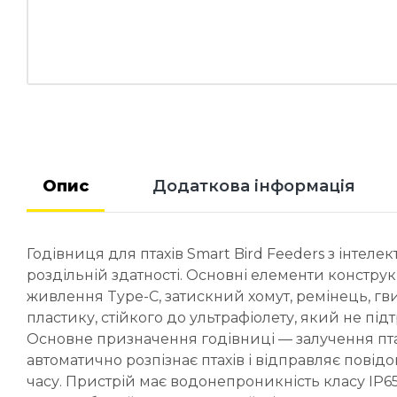
Опис
Додаткова інформація
Годівниця для птахів Smart Bird Feeders з інте
роздільній здатності. Основні елементи констру
живлення Type-C, затискний хомут, ремінець, гви
пластику, стійкого до ультрафіолету, який не під
Основне призначення годівниці — залучення птахі
автоматично розпізнає птахів і відправляє пові
часу. Пристрій має водонепроникність класу IP6