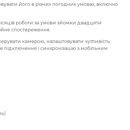
овувати його в різних погодних умовах, включно
ісяців роботи за умови зйомки двадцяти
бійне спостереження.
 керувати камерою, налаштовувати чутливість
ьне підключення і синхронізацію з мобільним
нь)