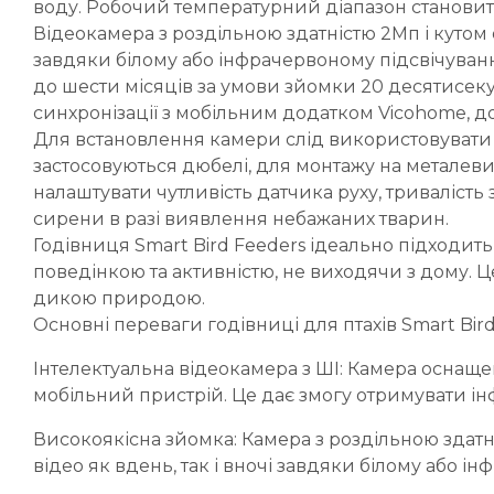
воду. Робочий температурний діапазон становить в
Відеокамера з роздільною здатністю 2Мп і кутом о
завдяки білому або інфрачервоному підсвічуван
до шести місяців за умови зйомки 20 десятисекунд
синхронізації з мобільним додатком Vicohome, до
Для встановлення камери слід використовувати ш
застосовуються дюбелі, для монтажу на металевий
налаштувати чутливість датчика руху, триваліст
сирени в разі виявлення небажаних тварин.
Годівниця Smart Bird Feeders ідеально підходить 
поведінкою та активністю, не виходячи з дому. 
дикою природою.
Основні переваги годівниці для птахів Smart Bird
Інтелектуальна відеокамера з ШІ: Камера оснаще
мобільний пристрій. Це дає змогу отримувати ін
Високоякісна зйомка: Камера з роздільною здатніс
відео як вдень, так і вночі завдяки білому або 