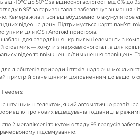
ід -10°C до 50°C за відносної вологості від 0% до 9
гляду в 95° за горизонталлю забезпечує знімання чітки
ню. Камера живиться від вбудованого акумулятора єм
них відео на день. Підтримується карта пам’яті micro
ступним для iOS і Android пристроїв.
аблон для свердління і кріпильні елементи з компле
 стовпчик — хомути з нержавіючої сталі, а для кріп
ь запису відео та ввімкнення/вимкнення сповіщень. Т
для любителів природи і птахів, надаючи можливість н
Цей пристрій стане цінним доповненням до вашого с
 Feeders:
на штучним інтелектом, який автоматично розпізнає 
формацію про нових відвідувачів годівниці в режимі
тю 2 мегапікселі та кутом огляду 95 градусів забезпе
інфрачервоному підсвічуванню.