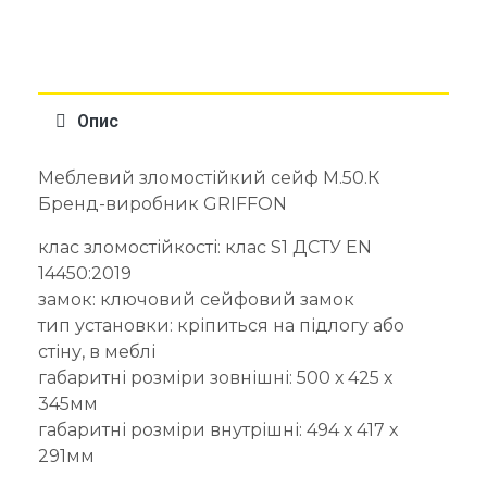
Опис
Меблевий зломостійкий сейф M.50.К
Бренд-виробник GRIFFON
клас зломостійкості: клас S1 ДСТУ EN
14450:2019
замок: ключовий сейфовий замок
тип установки: кріпиться на підлогу або
стіну, в меблі
габаритні розміри зовнішні: 500 х 425 х
345мм
габаритні розміри внутрішні: 494 х 417 х
291мм