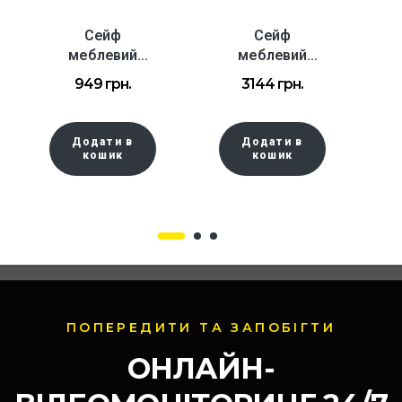
Сейф
Сейф
С
меблевий
меблевий
Е
Ferocon
Ferocon
949
грн.
3144
грн.
БС-15К.7035 з
БС-30Е.П1.1013
ключевим
з електронним
замком
замком
Додати в
Додати в
кошик
кошик
ПОПЕРЕДИТИ ТА ЗАПОБІГТИ
ОНЛАЙН-