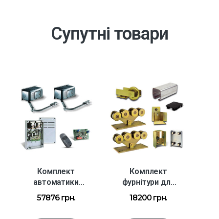
Супутні товари
Комплект
Комплект
автоматики
фурнітури для
для розпашних
відкатних воріт
57876
грн.
18200
грн.
воріт вагою до
вагою до 450
800 кг,
кг і шириною