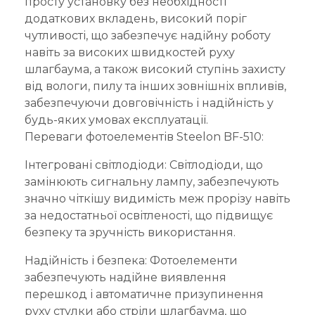
просту установку без необхідності
додаткових вкладень, високий поріг
чутливості, що забезпечує надійну роботу
навіть за високих швидкостей руху
шлагбаума, а також високий ступінь захисту
від вологи, пилу та інших зовнішніх впливів,
забезпечуючи довговічність і надійність у
будь-яких умовах експлуатації.
Переваги фотоелементів Steelon BF-510:
Інтегровані світлодіоди: Світлодіоди, що
замінюють сигнальну лампу, забезпечують
значно чіткішу видимість меж прорізу навіть
за недостатньої освітленості, що підвищує
безпеку та зручність використання.
Надійність і безпека: Фотоелементи
забезпечують надійне виявлення
перешкод і автоматичне призупинення
руху стулки або стріли шлагбаума, що