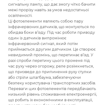
сигнальну лампу, що дає змогу чітко бачити
межі прорізу навіть за умов недостатньої
освітленості.
Ці фотоелементи являють собою пару
інфрачервоних датчиків, що монтуються по
обидва боки в’їзду. Під час роботи приводу
один із датчиків випромінює
інфрачервоний сигнал, який потім
приймається другим датчиком. Це створює
невидимий промінь, що перетинає в’їзд. У
разі спроби перетину цього променя під
час руху через огорожу, реле розімкнеться,
що призведе до припинення руху стулки
або стріли шлагбаума, забезпечуючи
безпеку користувача і транспортних засобів.
Переваги цих фотоелементів передбачають
низький рівень споживання електроенергії,
що робить їх економічними в експлуатації,