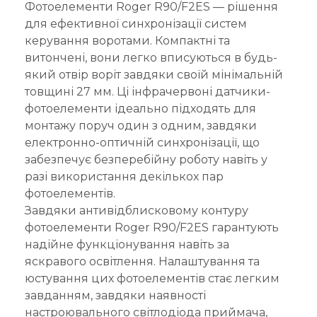
Фотоелементи Roger R90/F2ES — рішення
для ефективної синхронізації систем
керування воротами. Компактні та
витончені, вони легко вписуються в будь-
який отвір воріт завдяки своїй мінімальній
товщині 27 мм. Ці інфрачервоні датчики-
фотоелементи ідеально підходять для
монтажу поруч один з одним, завдяки
електронно-оптичній синхронізації, що
забезпечує безперебійну роботу навіть у
разі використання декількох пар
фотоелементів.
Завдяки антивідблисковому контуру
фотоелементи Roger R90/F2ES гарантують
надійне функціонування навіть за
яскравого освітлення. Налаштування та
юстування цих фотоелементів стає легким
завданням, завдяки наявності
настроювального світлодіода приймача,