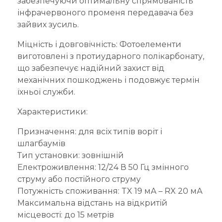
забезпечуючи оптимальну спрямованість
інфрачервоного променя передавача без
зайвих зусиль.
Міцність і довговічність: Фотоелементи
виготовлені з протиударного полікарбонату,
що забезпечує надійний захист від
механічних пошкоджень і подовжує термін
їхньої служби.
Характеристики:
Призначення: для всіх типів воріт і
шлагбаумів
Тип установки: зовнішній
Електроживлення: 12/24 В 50 Гц змінного
струму або постійного струму
Потужність споживання: TX 19 мА – RX 20 мА
Максимальна відстань на відкритій
місцевості: до 15 метрів