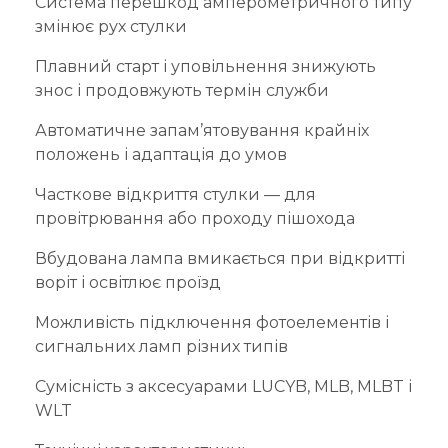
Система перешкод амперометричного типу
змінює рух стулки
Плавний старт і уповільнення знижують
знос і продовжують термін служби
Автоматичне запам’ятовування крайніх
положень і адаптація до умов
Часткове відкриття стулки — для
провітрювання або проходу пішохода
Вбудована лампа вмикається при відкритті
воріт і освітлює проїзд
Можливість підключення фотоелементів і
сигнальних ламп різних типів
Сумісність з аксесуарами LUCYB, MLB, MLBT і
WLT