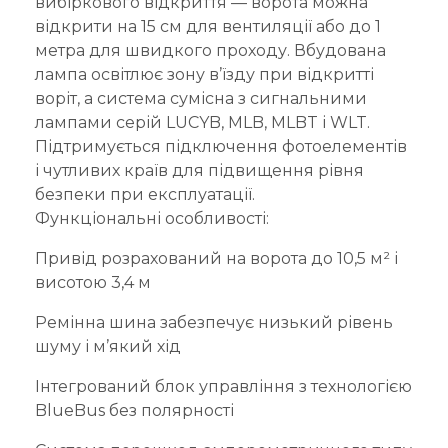
вибіркового відкриття — ворота можна
відкрити на 15 см для вентиляції або до 1
метра для швидкого проходу. Вбудована
лампа освітлює зону в’їзду при відкритті
воріт, а система сумісна з сигнальними
лампами серій LUCYB, MLB, MLBT і WLT.
Підтримується підключення фотоелементів
і чутливих країв для підвищення рівня
безпеки при експлуатації.
Функціональні особливості:
Привід розрахований на ворота до 10,5 м² і
висотою 3,4 м
Ремінна шина забезпечує низький рівень
шуму і м’який хід
Інтегрований блок управління з технологією
BlueBus без полярності